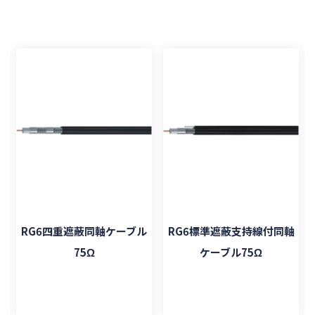
RG6四重遮蔽同軸ケーブル
RG6標準遮蔽支持線付同軸
75Ω
ケーブル75Ω