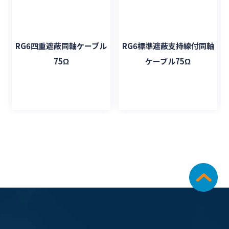
RG6四重遮蔽同軸ケーブル
RG6標準遮蔽支持線付同軸
75Ω
ケーブル75Ω