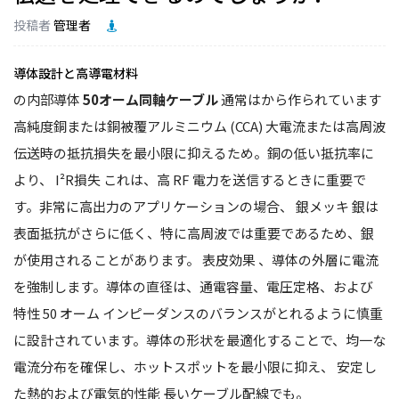
投稿者
管理者
導体設計と高導電材料
の内部導体
50オーム同軸ケーブル
通常はから作られています
高純度銅または銅被覆アルミニウム (CCA)
大電流または高周波
伝送時の抵抗損失を最小限に抑えるため。銅の低い抵抗率に
より、
I²R損失
これは、高 RF 電力を送信するときに重要で
す。非常に高出力のアプリケーションの場合、
銀メッキ
銀は
表面抵抗がさらに低く、特に高周波では重要であるため、銀
が使用されることがあります。
表皮効果
、導体の外層に電流
を強制します。導体の直径は、通電容量、電圧定格、および
特性 50 オーム インピーダンスのバランスがとれるように慎重
に設計されています。導体の形状を最適化することで、均一な
電流分布を確保し、ホットスポットを最小限に抑え、
安定し
た熱的および電気的性能
長いケーブル配線でも。