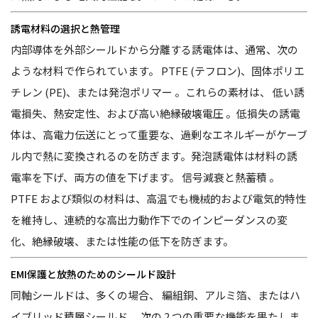
誘電材料の選択と熱管理
内部導体を外部シールドから分離する誘電体は、通常、次の
ような材料で作られています。
PTFE (テフロン)、固体ポリエ
チレン (PE)、または発泡ポリマー
。これらの素材は、
低い誘
電損失、熱安定性、および高い絶縁破壊電圧
。低損失の誘電
体は、高電力伝送にとって重要な、過剰なエネルギーがケーブ
ル内で熱に変換されるのを防ぎます。発泡誘電体は材料の誘
電率を下げ、両方の値を下げます。
信号減衰と熱蓄積
。
PTFE および類似の材料は、高温でも機械的および電気的特性
を維持し、連続的な高出力動作下でのインピーダンスの変
化、絶縁破壊、または性能の低下を防ぎます。
EMI保護と放熱のためのシールド設計
同軸シールドは、多くの場合、
編組銅、アルミ箔、またはハ
イブリッド積層シールド
、次の 2 つの重要な機能を果たしま