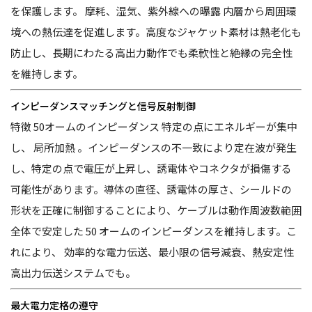
を保護します。
摩耗、湿気、紫外線への曝露
内層から周囲環
境への熱伝達を促進します。高度なジャケット素材は熱老化も
防止し、長期にわたる高出力動作でも柔軟性と絶縁の完全性
を維持します。
インピーダンスマッチングと信号反射制御
特徴
50オームのインピーダンス
特定の点にエネルギーが集中
し、
局所加熱
。インピーダンスの不一致により定在波が発生
し、特定の点で電圧が上昇し、誘電体やコネクタが損傷する
可能性があります。導体の直径、誘電体の厚さ、シールドの
形状を正確に制御することにより、ケーブルは動作周波数範囲
全体で安定した 50 オームのインピーダンスを維持します。こ
れにより、
効率的な電力伝送、最小限の信号減衰、熱安定性
高出力伝送システムでも。
最大電力定格の遵守