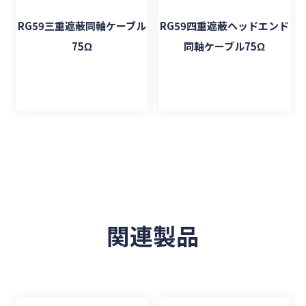
ル
RG59三重遮蔽同軸ケーブル
RG59四重遮蔽ヘッドエンド
75Ω
同軸ケーブル75Ω
関連製品