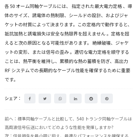
各 50 オーム同軸ケーブルには、
指定された最大電力定格
、導
体のサイズ、誘電体の熱制限、シールドの設計、およびジャ
ケットの材質によって決まります。この定格内で動作すると、
抵抗加熱と誘電損失は安全な熱限界を超えません
。定格を超
えると次の原因となる可能性があります。
絶縁破壊、ジャケ
ットの変形、または信号の歪み
。適切な電力定格を順守する
ことは、熱平衡を維持し、累積的な熱の蓄積を防ぎ、高出力
RF システムでの長期的なケーブル性能を確保するために重要
です。
シェア：
前へ：標準同軸ケーブルと比較して、540 トランク同軸ケーブルは
高周波信号伝送においてどのような性能を発揮しますか?
次：信号損失を最小限に抑え、最適なパフォーマンスを確保する