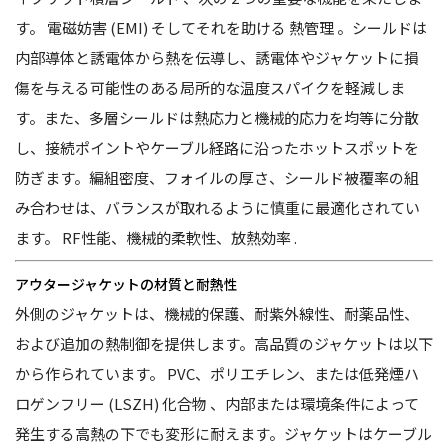
す。
電磁妨害 (EMI)
そしてそれを助ける
熱管理
。シールドは
内部導体と誘電体から熱を伝導し、誘電体やジャケットに損
傷を与える可能性のある局所的な温度スパイクを軽減しま
す。また、多層シールドは熱応力と機械的応力を均等に分散
し、接続ポイントやケーブル経路に沿ったホットスポットを
防ぎます。編組密度、フォイルの厚さ、シールド被覆率の組
み合わせは、バランスが取れるように慎重に最適化されてい
ます。
RF性能、機械的柔軟性、放熱効率
.
アウタージャケットの材質と耐熱性
外側のジャケットは、機械的保護、耐紫外線性、耐薬品性、
および追加の熱制御を提供します。高品質のジャケットは以下
から作られています。
PVC、ポリエチレン、または低発煙ハ
ロゲンフリー (LSZH) 化合物
、内部または環境条件によって
発生する高熱の下でも変形に耐えます。ジャケットはケーブル