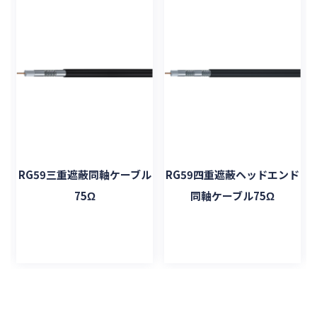
ル
RG59三重遮蔽同軸ケーブル
RG59四重遮蔽ヘッドエンド
75Ω
同軸ケーブル75Ω