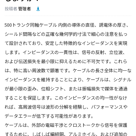
投稿者
管理者
500トランク同軸ケーブル
内側の導体の直径、誘電体の厚さ、
シールド間隔などの正確な幾何学的寸法で細心の注意を払っ
て設計されており、安定した特徴的なインピーダンスを実現
します。インピーダンスの一貫性は、信号の反射、立位波、
および伝送損失を最小限に抑えるために不可欠です。これら
は、特に高い周波数で顕著です。ケーブルの長さ全体に均一な
インピーダンスを維持することにより、ケーブルは、シグナル
が最小限の歪み、位相シフト、または振幅損失で媒体を通過
することを保証します。このインピーダンスの均一性がなけ
れば、高周波信号は波形の分解を経験し、パフォーマンスや
データエラーが低下する可能性があります。
ケーブルは、外部の電磁干渉とクロストークから信号を保護
するために、しばしば編組銅、アルミホイル、および追加の