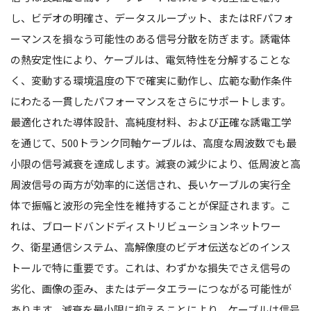
し、ビデオの明確さ、データスループット、またはRFパフォ
ーマンスを損なう可能性のある信号分散を防ぎます。誘電体
の熱安定性により、ケーブルは、電気特性を分解することな
く、変動する環境温度の下で確実に動作し、広範な動作条件
にわたる一貫したパフォーマンスをさらにサポートします。
最適化された導体設計、高純度材料、および正確な誘電工学
を通じて、500トランク同軸ケーブルは、高度な周波数でも最
小限の信号減衰を達成します。減衰の減少により、低周波と高
周波信号の両方が効率的に送信され、長いケーブルの実行全
体で振幅と波形の完全性を維持することが保証されます。こ
れは、ブロードバンドディストリビューションネットワー
ク、衛星通信システム、高解像度のビデオ伝送などのインス
トールで特に重要です。これは、わずかな損失でさえ信号の
劣化、画像の歪み、またはデータエラーにつながる可能性が
あります。減衰を最小限に抑えることにより、ケーブルは信号