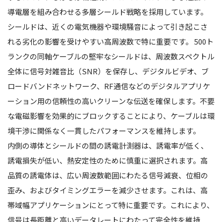
導電層を組み合わせる多層シールド戦略を採用しています。
シールドは、近くの電気機器や環境騒音によって引き起こさ
れる劣化の影響を受けやすい高周波数で特に重要です。 500ト
ランクの同軸ケーブルの堅牢なシールドは、周波数スペクトル
全体に信号対雑音比（SNR）を保存し、デジタルビデオ、ブ
ロードバンドネットワーク、RF通信などのデジタルアプリケ
ーション用の信頼性の高いクリーンな伝送を確保します。不要
な電磁影響を効果的にブロックすることにより、ケーブルは環
境干渉に関係なく一貫したパフォーマンスを維持します。
内側の導体とシールドの間の誘電計測器は、誘電率が低く、
誘電損失が低い、熱安定性のために慎重に選択されます。高
品質の誘電体は、広い周波数範囲にわたる信号減衰、位相の
歪み、およびタイミングエラーを減少させます。これは、高
帯域幅アプリケーションにとって特に重要です。これにより、
信号は長距離と高いデータレートにわたって完全性を維持