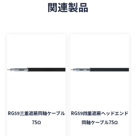
関連製品
ル
RG59三重遮蔽同軸ケーブル
RG59四重遮蔽ヘッドエンド
75Ω
同軸ケーブル75Ω