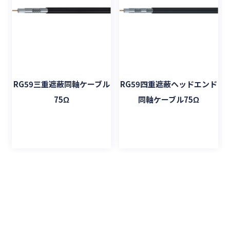
ル
RG59三重遮蔽同軸ケーブル
RG59四重遮蔽ヘッドエンド
75Ω
同軸ケーブル75Ω