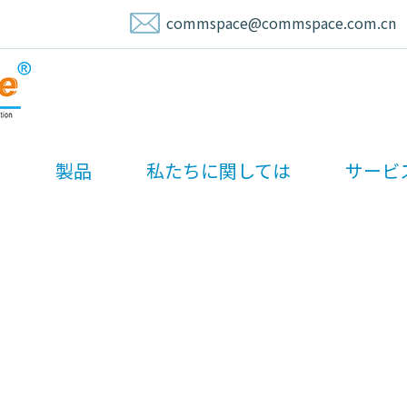
commspace@commspace.com.cn
ム
製品
私たちに関しては
サービ
ニュースとメディア
ホーム
/
ニュース
/
業界ニュース