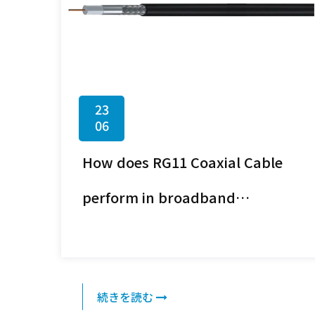
23
06
How does RG11 Coaxial Cable
perform in broadband
distribution systems requiring
long cable runs?
続きを読む