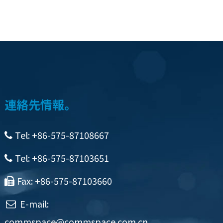
連絡先情報。
Tel: +86-575-87108667
Tel: +86-575-87103651
Fax: +86-575-87103660
E-mail:
commspace@commspace.com.cn