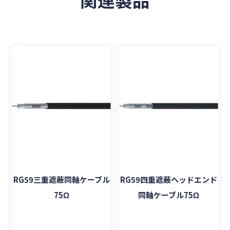
ル
RG59三重遮蔽同軸ケーブル
RG59四重遮蔽ヘッドエンド
75Ω
同軸ケーブル75Ω