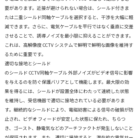
要があります。近接が避けられない場合は、シールド付きま
たは二重シールド同軸ケーブルを選択すると、干渉を大幅に軽
減できます。さらに、電気ケーブルを平行ではなく垂直に交差
させることで、誘導ノイズを最小限に抑えることができます。
これは、高解像度 CCTV システムで鮮明で鮮明な画像を維持す
るために重要です。
適切な接地とシールド
のシールド
CCTV同軸ケーブル
外部ノイズがビデオ信号に影響
を与えるのを防ぐ保護バリアとして機能します。最大限の効
果を得るには、シールドが設置全体にわたって連続した状態
を維持し、受信機器で適切に接地されている必要がありま
す。継続的なシールドにより、電磁妨害による信号の破損が防
止され、ビデオ フィードが安定した状態に保たれ、ちらつ
き、ゴースト、静電気などのアーチファクトが発生しないこと
が保証されます。また、適切に接地すると、潜在的な電気サー