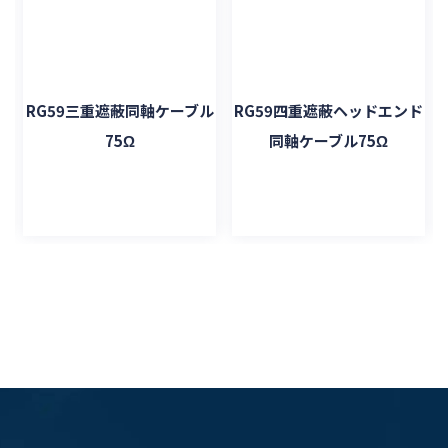
ル
RG59三重遮蔽同軸ケーブル
RG59四重遮蔽ヘッドエンド
75Ω
同軸ケーブル75Ω