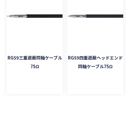
ル
RG59三重遮蔽同軸ケーブル
RG59四重遮蔽ヘッドエンド
75Ω
同軸ケーブル75Ω