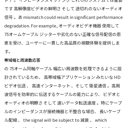
です
高解像度ビデオの鮮明さ
そして
途切れのないオーディオ
信号
。あ mismatch could result in significant performance
degradation. For example,
オーディオビデオ機器
使用して
75オームケーブル
ジッターや劣化のない正確な信号配信の恩
恵を受け、ユーザーに一貫した高品質の視聴体験を提供しま
す。
帯域幅と周波数応答
の
75オーム同軸ケーブル
幅広い周波数を処理できるように設
計されているため、
高帯域幅アプリケーション
みたいな
HD
ビデオ伝送
、
高速インターネット
、そして
衛星通信
。高周
波信号を効率的に伝送するケーブルの能力により、
ビデオと
オーディオの明瞭さ
そして
速いデータ転送速度
。特にケーブ
ルのインピーダンスが接続機器と不整合な場合、
長いケーブ
ル配線
、 the signal will be subject to
減衰
、 which