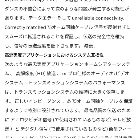
ダンスの不整合によって次のような問題が発生する可能性が
あります。
データエラー
そして unreliable connectivity.
Correctly matched
75オーム同軸ケーブル
信号が反射せずに
スムーズに転送されることを保証し、伝送の完全性を維持
し、信号の伝送速度を低下させます。
減衰
.
高忠実度アプリケーションにおけるシステム互換性
次のような高忠実度アプリケーション
ホームシアターシステ
ム
、
高解像度 (HD) 放送
、 or
プロ仕様のオーディオ/ビデオ
システム
—トランスミッションシステムのパフォーマンス
は、トランスミッションシステムの維持に大きく依存しま
す。
正しいインピーダンス
。あ
75オーム同軸ケーブル
を保証
するように特別に設計されています。
最高品質の伝送
のため
に
アナログビデオ信号
(で使用されているものなど)
テレビ放
送
）と
デジタル信号
(で使用されているものなど)
衛星フィー
ド
）。
インピーダンスマッチング
これらのシステムでは重要