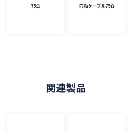
75Ω
同軸ケーブル75Ω
関連製品