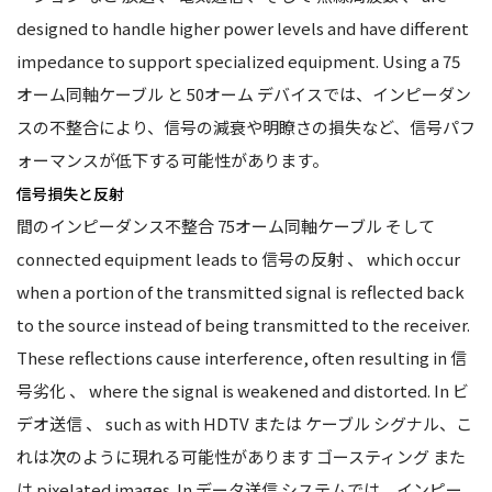
designed to handle higher power levels and have different
impedance to support specialized equipment. Using a
75
オーム同軸ケーブル
と
50オーム
デバイスでは、インピーダン
スの不整合により、信号の減衰や明瞭さの損失など、信号パフ
ォーマンスが低下する可能性があります。
信号損失と反射
間のインピーダンス不整合
75オーム同軸ケーブル
そして
connected equipment leads to
信号の反射
、 which occur
when a portion of the transmitted signal is reflected back
to the source instead of being transmitted to the receiver.
These reflections cause interference, often resulting in
信
号劣化
、 where the signal is weakened and distorted. In
ビ
デオ送信
、 such as with
HDTV
または
ケーブル
シグナル、こ
れは次のように現れる可能性があります
ゴースティング
また
は pixelated images. In
データ送信
システムでは、インピー