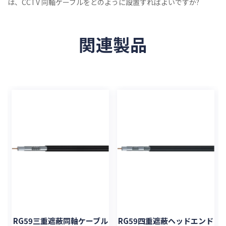
は、CCTV 同軸ケーブルをどのように設置すればよいですか?
関連製品
ル
RG59三重遮蔽同軸ケーブル
RG59四重遮蔽ヘッドエンド