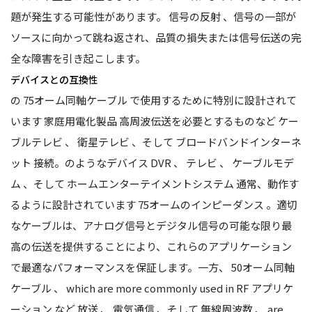
題が発生する可能性があります。
信号の反射
、信号の一部が
ソースに向かって跳ね返され、品質の損失または信号伝送の完
全な障害を引き起こします。
デバイスとの互換性
の
75オーム同軸ケーブル
で使用するために特別に設計されて
います
家庭用電化製品
高周波伝送を必要とするものなど
ケー
ブルテレビ
、
衛星テレビ
、そして
ブロードバンドインターネ
ット
接続。のようなデバイス
DVR
、
テレビ
、
ケーブルモデ
ム
、そして
ホームエンターテイメントシステム
通常、動作す
るように設計されています
75オームのインピーダンス
。適切
なケーブルは、アナログ信号とデジタル信号の可能な限り最
高の伝送を提供することにより、これらのアプリケーション
で最適なパフォーマンスを保証します。一方、
50オーム同軸
ケーブル
、 which are more commonly used in
RF アプリケ
ーション
など
放送
、
電気通信
、そして
無線周波数
、 are