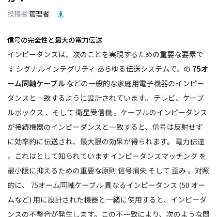
投稿者
管理者
信号の完全性と最大の電力伝送
インピーダンスは、次のことを実現するための重要な要素で
す
シグナルインテグリティ
あらゆる伝送システムで。の
75オ
ーム同軸ケーブル
などの一般的な家庭用電子機器のインピー
ダンスと一致するように設計されています。
テレビ、ケーブ
ルボックス
、そして
衛星受信機
。ケーブルのインピーダンス
が接続機器のインピーダンスと一致すると、信号は反射せず
に効率的に伝送され、最大限の効果が得られます。
電力伝達
。これはとして知られています
インピーダンスマッチング
を
最小限に抑えるための重要な原則
信号損失
そして
歪み
。対照
的に、
75オーム同軸ケーブル
異なるインピーダンス (50 オー
ムなど) 用に設計された機器と一緒に使用すると、インピーダ
ンスの不整合が発生します。この不一致により、次のような問