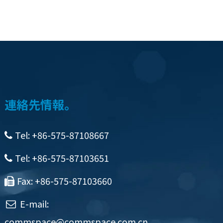
連絡先情報。
Tel: +86-575-87108667
Tel: +86-575-87103651
Fax: +86-575-87103660
E-mail:
commspace@commspace.com.cn