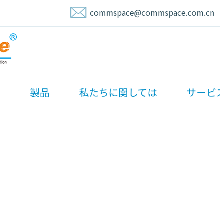
commspace@commspace.com.cn
ム
製品
私たちに関しては
サービ
ニュースとメディア
ホーム
/
ニュース
/
業界ニュース